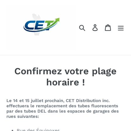
Passer
au
contenu
Rechercher
Se connecter
Panier
Confirmez votre plage
horaire !
Le 14 et 15 juillet
prochain, CET Distribution
inc.
effectuera le remplacement des tubes fluorescents
par des tubes DEL dans les espaces de garages des
rues suivantes:
Rue des Équinoxes